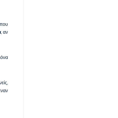
 που
α
, αν
κόνα
είς,
έναν