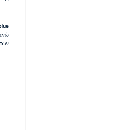
blue
 ενώ
 των