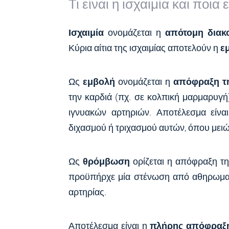
Τι είναι η ισχαιμία και ποια ε
Ισχαιμία
ονομάζεται η
απότομη διακ
Κύρια αίτια της ισχαιμίας αποτελούν η
ε
Ως
εμβολή
ονομάζεται η
απόφραξη τη
την καρδιά (πχ. σε κολπική μαρμαρυγή
ιγνυακών αρτηριών. Αποτέλεσμα είνα
διχασμού ή τριχασμού αυτών, όπου μειών
Ως
θρόμβωση
ορίζεται η απόφραξη τ
προϋπήρχε μία στένωση από αθηρωματ
αρτηρίας.
Αποτέλεσμα είναι η
πλήρης απόφραξη