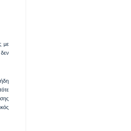
ς με
 δεν
 ήδη
τότε
ασης
ικός