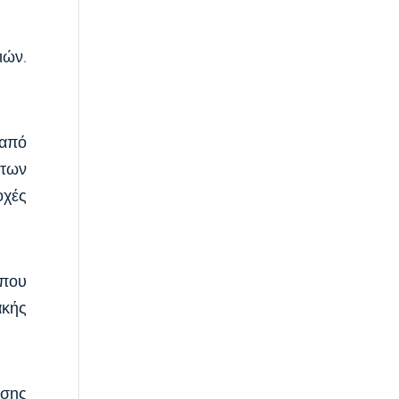
ιών.
 από
 των
οχές
 που
ακής
ωσης